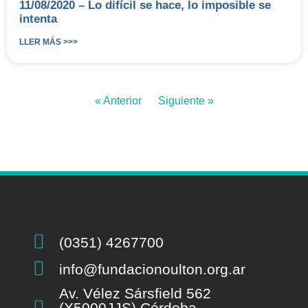
11/08/2020 – Lo difícil se hace, lo imposible se
intenta
LLER MÁS >>>
« Anterior
Siguiente »
(0351) 4267700
info@fundacionoulton.org.ar
Av. Vélez Sársfield 562
(X5000JJS) Córdoba -