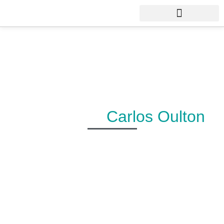
Fundación
Carlos Oulton
Promovemos y alentamos la
formación integral de las
personas, propendiendo al
mejoramiento de la sociedad
mediante el estudio, la
investigación, el diagnóstico y el
tratamiento médico.